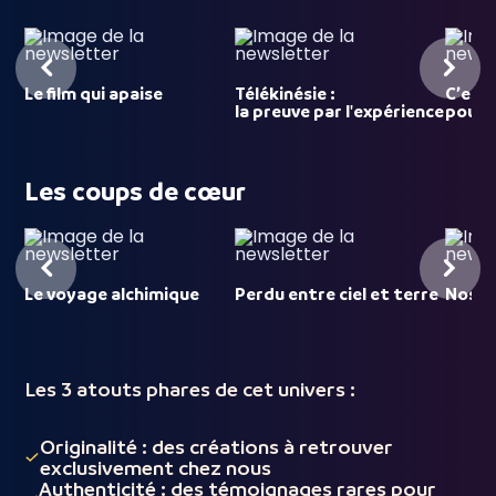
Le film qui apaise
Télékinésie :
C’est 
la preuve par l'expérience
pour
Les coups de cœur
Le voyage alchimique
Perdu entre ciel et terre
Nosso
Les 3 atouts phares de cet univers :
Originalité : des créations à retrouver
exclusivement chez nous
Authenticité : des témoignages rares pour