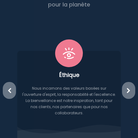
pour la planète
Éthique
Un la
Nous incarnons des valeurs basées sur
édité
l'ouverture d'esprit, la responsabilité et l'excellence.
des p
La bienveillance est notre inspiration, tant pour
et 
nos clients, nos partenaires que pour nos
d'expl
collaborateurs.