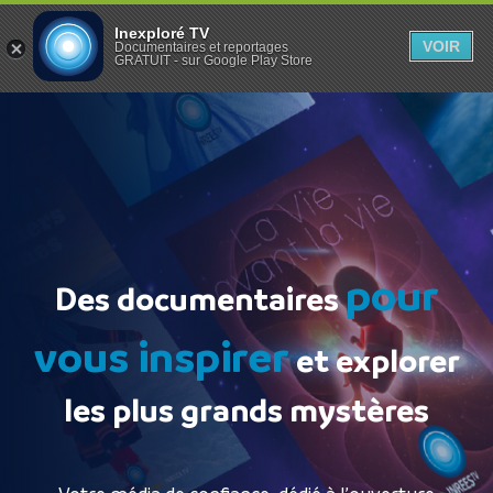
Inexploré TV
VOIR
Documentaires et reportages
GRATUIT - sur Google Play Store
pour
Des documentaires
vous inspirer
et explorer
les plus grands mystères