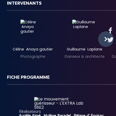
INTERVENANTS
Céline Anaya gautier
Guillaume Laplane
Photographe
Danseur & architecte
D
FICHE PROGRAMME
Réalisateurs
Aurélie Aimé , Mylène Baradel , Réjane d' Espirac