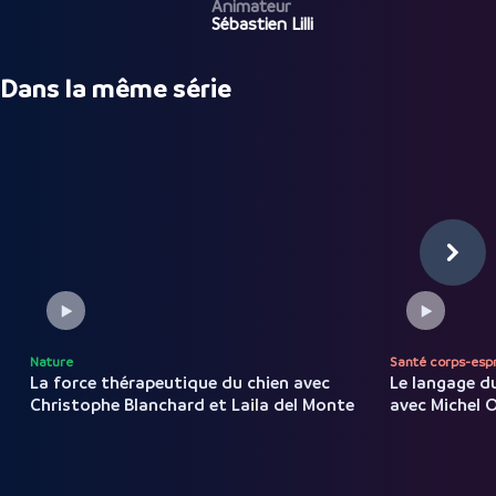
Animateur
Sébastien Lilli
Dans la même série
Nature
Santé corps-espr
La force thérapeutique du
chien
avec
Le langage d
Christophe
Blanchard
et
Laila
del
Monte
avec
Michel
O