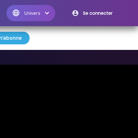
Se connecter
Univers

m'abonne