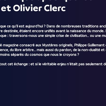
et Olivier Clerc
e que ce qu’il est aujourd’hui ? Dans de nombreuses traditions an
re destinée, étaient encore unifiés avant la naissance du monde.
oque : traversons-nous une simple crise de civilisation… ou une m
é magazine consacré aux Mystères originels, Philippe Guillemant e
ience, du libre arbitre… mais aussi du pardon, de la non-dualité 
s moins séparés du cosmos que nous le croyons ?
 tout cet échange : et si le véritable enjeu n’était pas seulemen