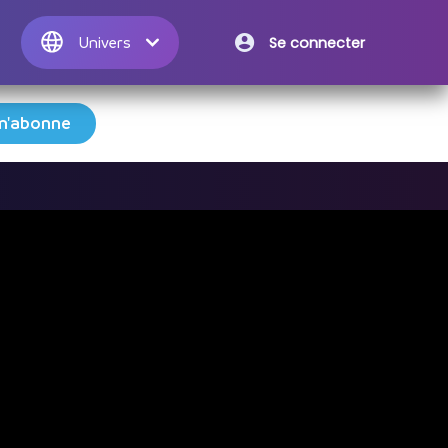
Se connecter
Univers

m'abonne