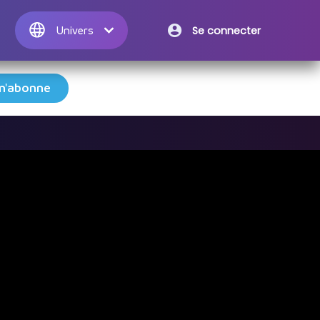
Se connecter
Univers

m'abonne