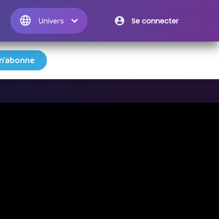
Se connecter
Univers

m'abonne