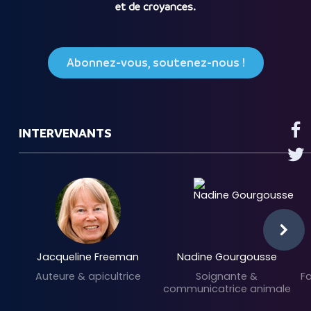
et de croyances.
Abonnez-vous, soutenez-nous !
INTERVENANTS
Jacqueline Freeman
Nadine Gourgousse
Auteure & apicultrice
Soignante &
Fa
communicatrice animale